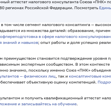
нный аттестат налогового консультанта Союза «ПНК» п
 80 регионах Российской Федерации. Посмотреть
Едины
 в том числе сегмент налогового консалтинга — высоко
адывается из множества деталей: образование, причем 
офпереподготовка в сфере налогового консультирован
я знаний и навыков
; опыт работы и доля успешно реал
 преимуществом становится подтверждение уровня 
зависимым экспертным сообществом. В этом контексте
енно значимо, поскольку именно Союз «ПНК» объединя
ультантов — физических лиц
, так и
консалтинговые ком
 обеспечивает объективную оценку компетенций.
Подро
сультантом и получить квалификационный аттестат нало
ложение и записывайтесь на обучение
.