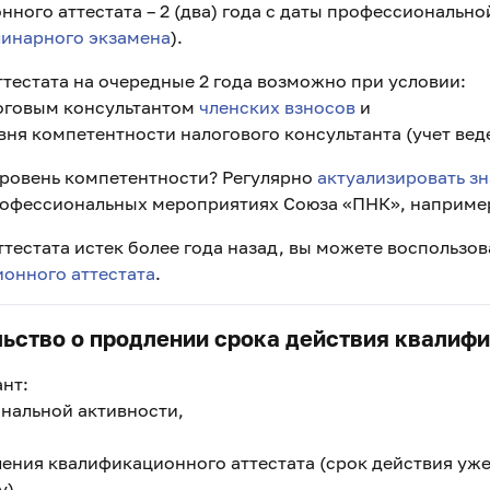
нного аттестата –
2 (два) года с даты профессионально
инарного экзамена
).
тестата на очередные 2 года возможно при условии:
логовым консультантом
членских взносов
и
ня компетентности налогового консультанта (учет веде
ровень компетентности? Регулярно
актуализировать зн
рофессиональных мероприятиях Союза «ПНК», наприме
ттестата истек более года назад, вы можете воспользо
онного аттестата
.
ьство о продлении срока действия квалифи
нт:
нальной активности,
ления квалификационного аттестата (срок действия уже
у),