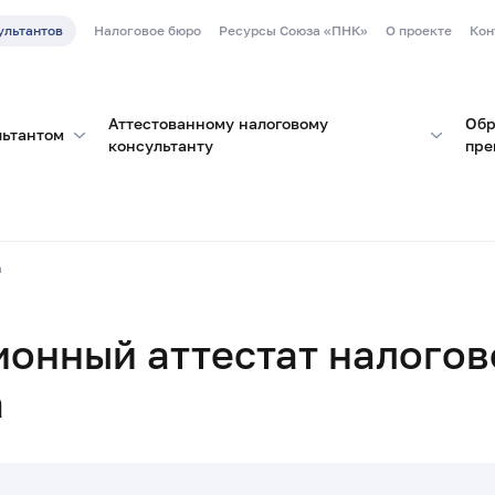
ультантов
Налоговое бюро
Ресурсы Союза «ПНК»
О проекте
Кон
Аттестованному налоговому
Обр
льтантом
консультанту
пре
а
онный аттестат налогов
а