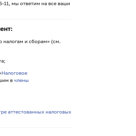
6-11, мы ответим на все ваши
ент:
 налогам и сборам» (см.
а;
«
Налоговое
шим в
члены
тре аттестованных налоговых