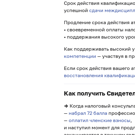
Срок действия квалификацио
успешной
сдачи междисципл
Продление срока действия ат
• своевременной оплаты на
• поддержания высокого уров
Как поддерживать высокий у
компетенции
— участвуя в п
Если срок действия вашего а
восстановления квалификаци
Как получить Свидетел
⇒
Когда налоговый консульта
—
набрал 72 балла
профессио
—
оплатил членские взносы
,
и наступил момент для прод
заканчивается в текущем год