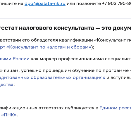
апишите на
dpo@palata-nk.ru
или позвоните +7 903 795-8
стат налогового консультанта — это докум
ветствии его обладателя квалификации «Консультант по
т «Консультант по налогам и сборам»
);
лями России
как маркер профессионализма специалист
 лицам, успешно прошедшим обучение по программе 
едитованных образовательных организациях
и вступив
ества
;
лификационных аттестатах публикуется в
Едином реес
а «ПНК»
.