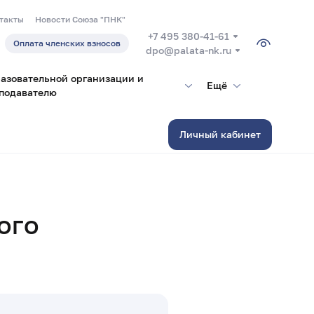
такты
Новости Союза "ПНК"
+7 495 380-41-61
Оплата членских взносов
dpo@palata-nk.ru
азовательной организации и
Ещё
подавателю
Личный кабинет
ого