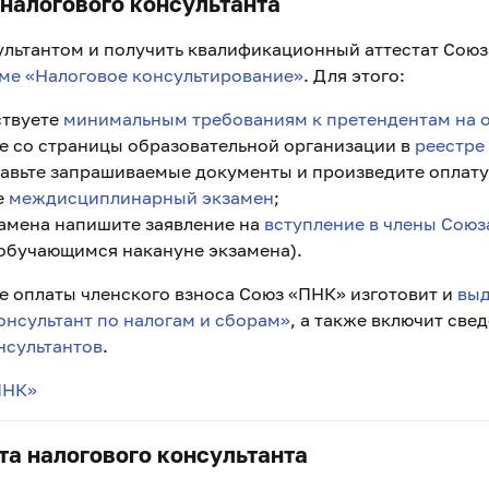
 налогового консультанта
ультантом и получить квалификационный аттестат Сою
ме «Налоговое консультирование»
. Для этого:
ствуете
минимальным требованиям к претендентам на 
ие со страницы образовательной организации в
реестре
тавьте запрашиваемые документы и произведите оплату
е
междисциплинарный экзамен
;
замена напишите заявление на
вступление в члены Сою
обучающимся накануне экзамена).
ле оплаты членского взноса Союз «ПНК» изготовит и
выд
онсультант по налогам и сборам»
, а также включит све
нсультантов
.
ПНК»
та налогового консультанта