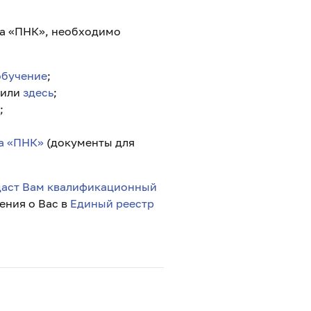
за «ПНК», необходимо
обучение
;
или
здесь
;
;
за «ПНК»
(документы для
аст Вам квалификационный
дения о Вас в
Единый реестр