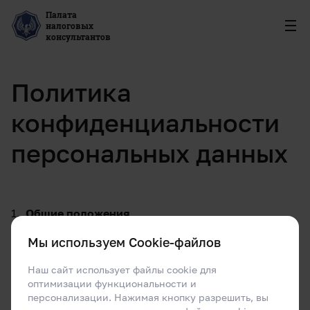
Палата
налоговых
консультантов
Политика
конфиденциальности
персональных данных
Общие положения
Настоящая политика обработки
Мы используем Cookie-файлов
персональных данных составлена в соответствии
Наш сайт использует файлы cookie для
с требованиями Федерального закона
оптимизации функциональности и
от 27.07.2006. № 152-ФЗ «О персональных
персонализации. Нажимая кнопку разрешить, вы
данных» (далее «Закон о персональных данных»)